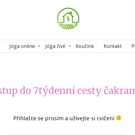
Jóga online
Jóga živě
Koučink
Kontakt
P
stup do 7týdenní cesty čakram
Přihlašte se prosím a užívejte si cvičení