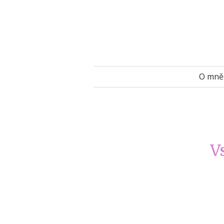
O mně
V