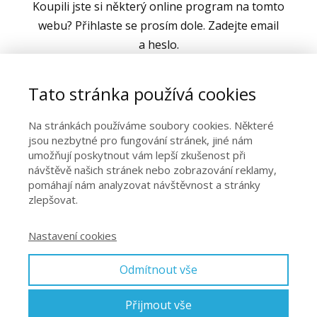
Koupili jste si některý online program na tomto
webu? Přihlaste se prosím dole. Zadejte email
a heslo.
Až se přihlásíte, tak programy
Tato stránka používá cookies
za jednorázový poplatek najdete v sekci
JÓGA DOMA. Pokud jste v KLUBU, je třeba
Na stránkách používáme soubory cookies. Některé
překliknout v pravém horním rohu na KLUB.
jsou nezbytné pro fungování stránek, jiné nám
umožňují poskytnout vám lepší zkušenost při
návštěvě našich stránek nebo zobrazování reklamy,
pomáhají nám analyzovat návštěvnost a stránky
zlepšovat.
Nastavení cookies
Přihlásit se
Odmítnout vše
Zapomněli jste heslo?
Přijmout vše