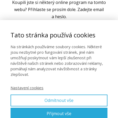
Koupili jste si některý online program na tomto
webu? Přihlaste se prosím dole. Zadejte email
a heslo.
Až se přihlásíte, tak programy
Tato stránka používá cookies
za jednorázový poplatek najdete v sekci
JÓGA DOMA. Pokud jste v KLUBU, je třeba
Na stránkách používáme soubory cookies. Některé
překliknout v pravém horním rohu na KLUB.
jsou nezbytné pro fungování stránek, jiné nám
umožňují poskytnout vám lepší zkušenost při
návštěvě našich stránek nebo zobrazování reklamy,
pomáhají nám analyzovat návštěvnost a stránky
zlepšovat.
Nastavení cookies
Přihlásit se
Odmítnout vše
Zapomněli jste heslo?
Přijmout vše